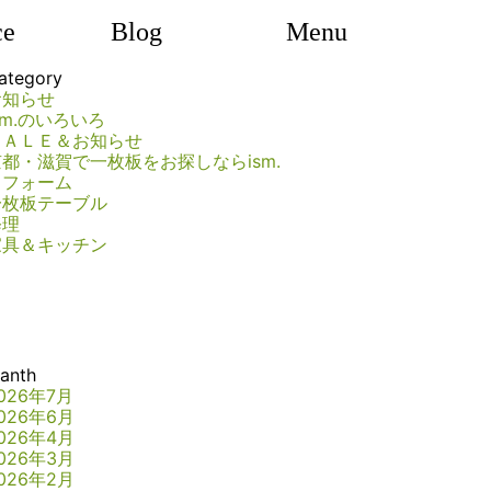
ce
Blog
Menu
ategory
お知らせ
sm.のいろいろ
ＳＡＬＥ＆お知らせ
京都・滋賀で一枚板をお探しならism.
リフォーム
一枚板テーブル
修理
家具＆キッチン
anth
026年7月
026年6月
026年4月
026年3月
026年2月