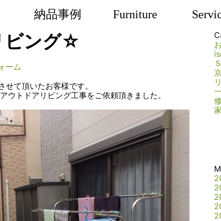
納品事例
Furniture
Servi
リビング☆
C
i
ォーム
させて頂いたお客様です。
アウトドアリビング工事をご依頼頂きました。
M
2
2
2
2
2