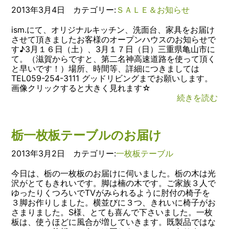
2013年3月4日 カテゴリー:
ＳＡＬＥ＆お知らせ
ism.にて、オリジナルキッチン、洗面台、家具をお届け
させて頂きましたお客様のオープンハウスのお知らせで
す♪3月１６日（土）、3月１７日（日）三重県亀山市に
て。（滋賀からですと、第二名神高速道路を使って頂く
と早いです！）場所、時間等、詳細につきましては
TEL059-254-3111 グッドリビングまでお願いします。
画像クリックすると大きく見れます☆
続きを読む
栃一枚板テーブルのお届け
2013年3月2日 カテゴリー:
一枚板テーブル
今日は、栃の一枚板のお届けに伺いました。栃の木は光
沢がとてもきれいです。脚は楠の木です。ご家族３人で
ゆったりくつろいでTVがみられるように肘付の椅子を
３脚お作りしました。横並びに３つ、きれいに椅子がお
さまりました。S様、とても喜んで下さいました。一枚
板は、使うほどに風合が増していきます。既製品ではな