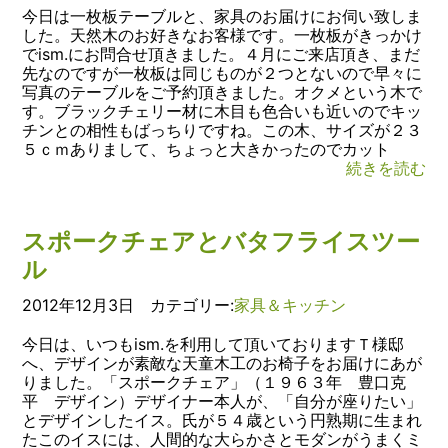
今日は一枚板テーブルと、家具のお届けにお伺い致しま
した。天然木のお好きなお客様です。一枚板がきっかけ
でism.にお問合せ頂きました。４月にご来店頂き、まだ
先なのですが一枚板は同じものが２つとないので早々に
写真のテーブルをご予約頂きました。オクメという木で
す。ブラックチェリー材に木目も色合いも近いのでキッ
チンとの相性もばっちりですね。この木、サイズが２３
５ｃｍありまして、ちょっと大きかったのでカット
続きを読む
スポークチェアとバタフライスツー
ル
2012年12月3日 カテゴリー:
家具＆キッチン
今日は、いつもism.を利用して頂いておりますＴ様邸
へ、デザインが素敵な天童木工のお椅子をお届けにあが
りました。「スポークチェア」（１９６３年 豊口克
平 デザイン）デザイナー本人が、「自分が座りたい」
とデザインしたイス。氏が５４歳という円熟期に生まれ
たこのイスには、人間的な大らかさとモダンがうまくミ