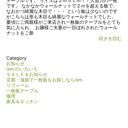
テーブルです。 サイズは２ｍ５ｃｍ！！大迫力の一枚
です。 なかなかウォールナットで２ｍを超える板で、
なおかつ綺麗な木目で・・・ という板は少ないのです
がこちらは形も木目も綺麗なウォールナットでした。
夏頃にご両親様がご来店され一枚板のテーブルをとても
気に入られ、 お嬢様ご夫妻が一目ぼれされたウォール
ナットをご新
続きを読む
Category
お知らせ
ism.のいろいろ
ＳＡＬＥ＆お知らせ
京都・滋賀で一枚板をお探しならism.
リフォーム
一枚板テーブル
修理
家具＆キッチン