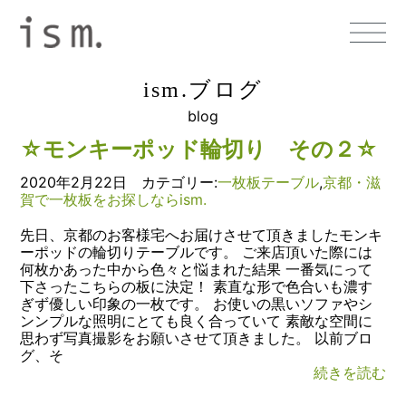
ism.ブログ
blog
☆モンキーポッド輪切り その２☆
2020年2月22日 カテゴリー:
一枚板テーブル
,
京都・滋
賀で一枚板をお探しならism.
先日、京都のお客様宅へお届けさせて頂きましたモンキ
ーポッドの輪切りテーブルです。 ご来店頂いた際には
何枚かあった中から色々と悩まれた結果 一番気にって
下さったこちらの板に決定！ 素直な形で色合いも濃す
ぎず優しい印象の一枚です。 お使いの黒いソファやシ
ンンプルな照明にとても良く合っていて 素敵な空間に
思わず写真撮影をお願いさせて頂きました。 以前ブロ
グ、そ
続きを読む