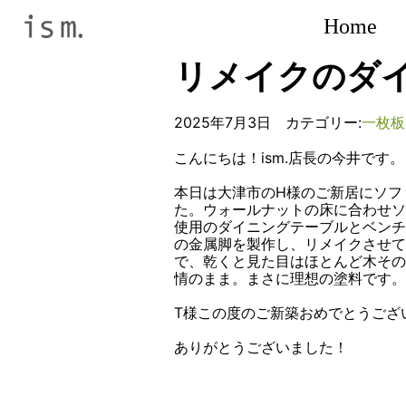
Home
リメイクのダ
2025年7月3日 カテゴリー:
一枚板
こんにちは！ism.店長の今井です。
本日は大津市のH様のご新居にソフ
た。ウォールナットの床に合わせソ
使用のダイニングテーブルとベンチは
の金属脚を製作し、リメイクさせて頂
で、乾くと見た目はほとんど木その
情のまま。まさに理想の塗料です。
T様この度のご新築おめでとうござ
ありがとうございました！